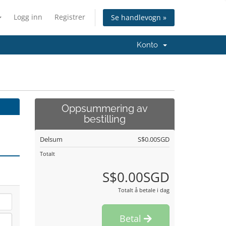
Logg inn
Registrer
Se handlevogn »
Konto
Oppsummering av
bestilling
Delsum
S$0.00SGD
Totalt
S$0.00SGD
Totalt å betale i dag
Betal