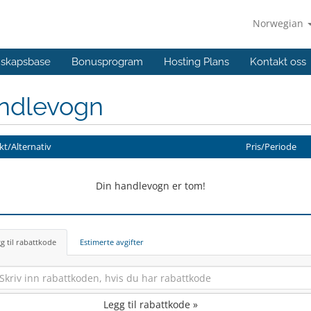
Norwegian
skapsbase
Bonusprogram
Hosting Plans
Kontakt oss
ndlevogn
t/Alternativ
Pris/Periode
Din handlevogn er tom!
g til rabattkode
Estimerte avgifter
Legg til rabattkode »