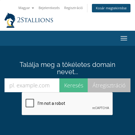
Magyar
Bejelentkezés
Regisztráció
Kosár megtekintése
Váltá
a
navig
Találja meg a tökéletes domain
nevet...