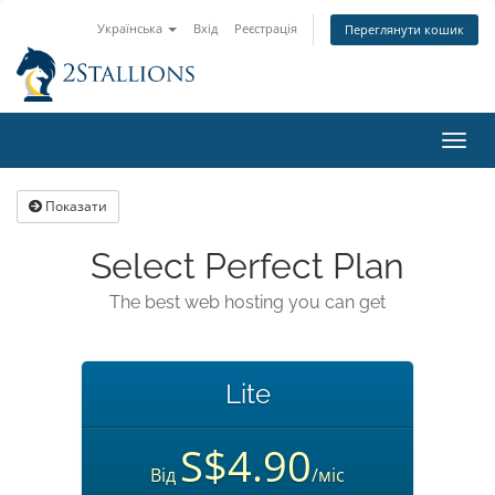
Українська
Вхід
Реєстрація
Переглянути кошик
Пере
наві
Показати
Select Perfect Plan
The best web hosting you can get
Lite
S$4.90
Від
/міс