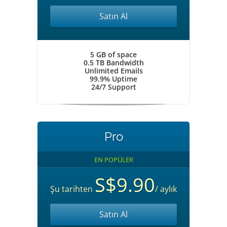
Satın Al
5 GB of space
0.5 TB Bandwidth
Unlimited Emails
99.9% Uptime
24/7 Support
Pro
EN POPÜLER
S$9.90
Şu tarihten
/ aylık
Satın Al