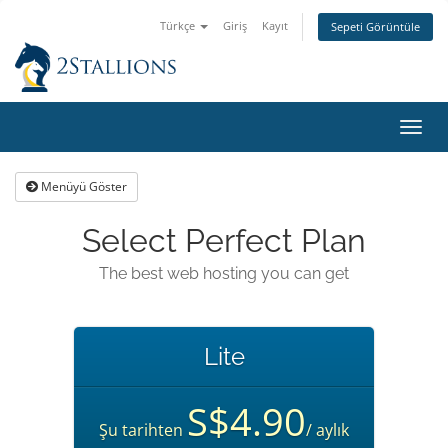
Türkçe
Giriş
Kayıt
Sepeti Görüntüle
Gezi
değiş
Menüyü Göster
Select Perfect Plan
The best web hosting you can get
Lite
S$4.90
Şu tarihten
/ aylık