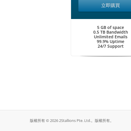
立即購買
5 GB of space
0.5 TB Bandwidth
Unlimited Emails
99.9% Uptime
24/7 Support
版權所有 © 2026 2Stallions Pte. Ltd.。版權所有。