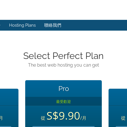
冊
Hosting Plans
聯絡我們
Select Perfect Plan
The best web hosting you can get
Pro
最受歡迎
S$9.90
月
從
/月
從