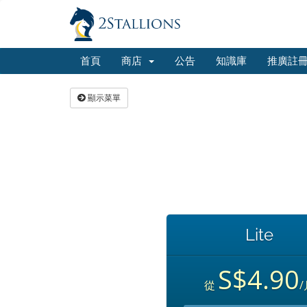
首頁
商店
公告
知識庫
推廣註
顯示菜單
Lite
S$4.90
從
/