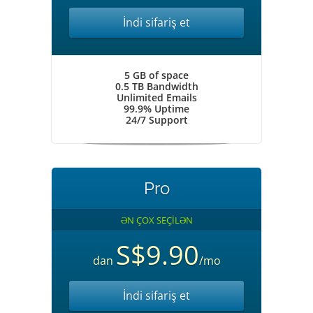
İndi sifariş et
5 GB of space
0.5 TB Bandwidth
Unlimited Emails
99.9% Uptime
24/7 Support
Pro
ƏN ÇOX SEÇİLƏN
S$9.90
dan
/mo
İndi sifariş et