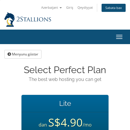
Azerbaijani
Giriş
Qeydiyyat
Səbətə bax
Naviq
keçid
Menyunu göstər
Select Perfect Plan
The best web hosting you can get
Lite
S$4.90
dan
/mo