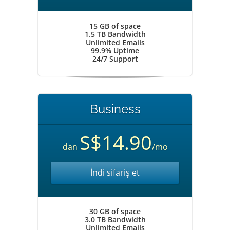
15 GB of space
1.5 TB Bandwidth
Unlimited Emails
99.9% Uptime
24/7 Support
Business
S$14.90
dan
/mo
İndi sifariş et
30 GB of space
3.0 TB Bandwidth
Unlimited Emails