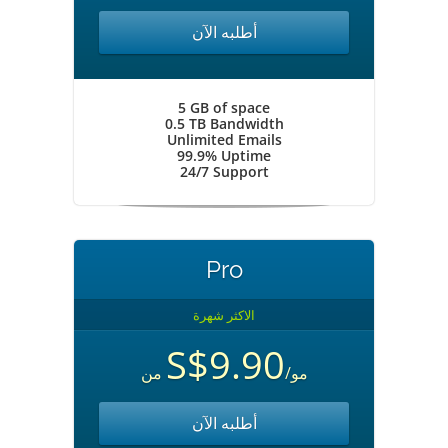
أطلبه الآن
5 GB of space
0.5 TB Bandwidth
Unlimited Emails
99.9% Uptime
24/7 Support
Pro
الاكثر شهرة
S$9.90
/مو
من
أطلبه الآن