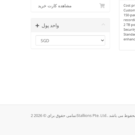
مشاهده کارت خرید
Cost pr
Custom
150-par
record
واحد پول
2 TB po
Securi
Standa
enhanc