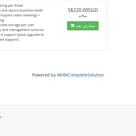
icing per Email
S$220.00SGD
 and secure business email
ticipant video meetings +
سالانه
ing
oled storage per user
سفارش دهید
ty and management controls
rd support (paid upgrade to
ed support)
Powered by
WHMCompleteSolution
تمامی حقوق برای © 2026 2Stallions Pte. Ltd.. محفوط می باشد.