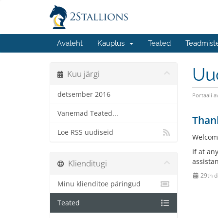
Avaleht
Kauplus
Teated
Teadmist
Uu
Kuu järgi
detsember 2016
Portaali a
Vanemad Teated...
Thank
Loe RSS uudiseid
Welcom
If at an
assista
Klienditugi
29th 
Minu klienditoe päringud
Teated