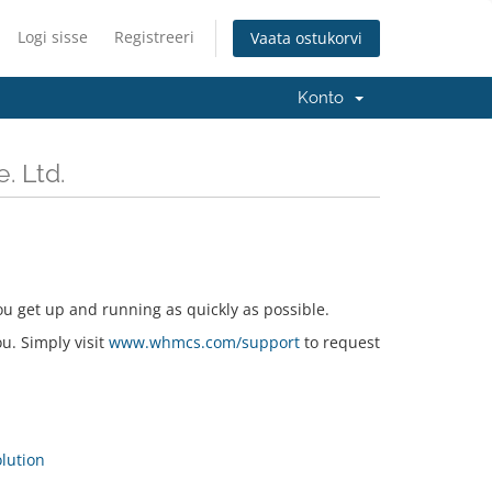
Logi sisse
Registreeri
Vaata ostukorvi
Konto
. Ltd.
u get up and running as quickly as possible.
ou. Simply visit
www.whmcs.com/support
to request
ution