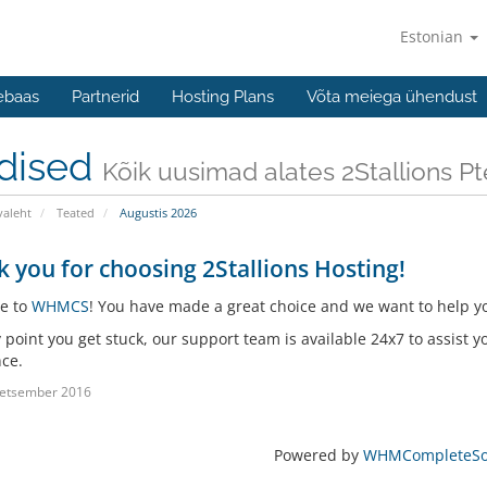
Estonian
ebaas
Partnerid
Hosting Plans
Võta meiega ühendust
dised
Kõik uusimad alates 2Stallions Pte
valeht
Teated
Augustis 2026
 you for choosing 2Stallions Hosting!
e to
WHMCS
! You have made a great choice and we want to help yo
y point you get stuck, our support team is available 24x7 to assist y
nce.
detsember 2016
Powered by
WHMCompleteSol